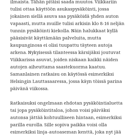
ilmaista. Tähän pitäisi saada muutos. Viikkariin
tulisi ottaa käyttöön asukaspysäköinti, jossa
jokainen siellä asuva saa pysäköidä yhden auton
vapaasti, mutta muille tulisi arkisin klo 8-16 neljän
tunnin pysäköinti kiekolla. Näin halukkaat kyllä
pääsisivät käyttämään palveluita, mutta
kaupunginosa ei olisi tuupattu täyteen autoja
arkena. Nykyisessä tilanteessa kärsijäksi joutuvat
Viikkarissa asuvat, joiden niskaan kaikki näiden
autojen aiheuttama saastekuorma kaatuu.
Samanlainen ratkaisu on käytössä esimerkiksi
Helsingin Lauttasaaressa, jossa käyn töissä parina
päivänä viikossa.
Ratkaisuksi ongelmaan ehdotan pysäköintialuetta
tai jopa pysäköintitaloa, johon voisi päiväksi
autonsa jättää kohtuulliseen hintaan, esimerkiksi
parilla eurolla. Sille sopiva paikka voisi olla
esimerkiksi linja-autoaseman kenttä, joka nyt jää