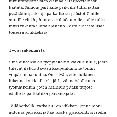
liikuntarajoitteisten elämää ei tarpeettomasti
haitata. Samoin parhaille paikoille tulisi jättää
pysäköintipaikkoja paikallisesti päästöttömille
autoille eli käytännössä sähköautoille, joille tulisi
myös rakentaa latauspisteitä. Tästä aiheesta lisää
toisessa artikkelissa.
Työpysäköinnistä
Oma aiheensa on työpysäköinti kaikille niille, jotka
tulevat ilahduttavasti kaupunkiimme töihin
ympäri maakuntaa. On selvää, ettei julkinen
liikenne kaikkialla ole järkevä mahdollisuus
työmatkoihin, joten heillekin pitäisi tarjota
edullista parkkitilaa päivän ajaksi.
Tällähetkellä ”ratkaisu” on Viikkari, jonne moni
autonsa päiväksi jättää, koska pysäköinti on siellä