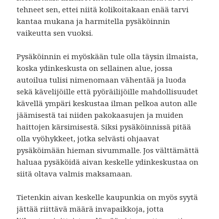
tehneet sen, ettei niitä kolikoitakaan enää tarvi
kantaa mukana ja harmitella pysäköinnin
vaikeutta sen vuoksi.
Pysäköinnin ei myöskään tule olla täysin ilmaista,
koska ydinkeskusta on sellainen alue, jossa
autoilua tulisi nimenomaan vähentää ja luoda
sekä kävelijöille että pyöräilijöille mahdollisuudet
kävellä ympäri keskustaa ilman pelkoa auton alle
jäämisestä tai niiden pakokaasujen ja muiden
haittojen kärsimisestä. Siksi pysäköinnissä pitää
olla vyöhykkeet, jotka selvästi ohjaavat
pysäköimään hieman sivummalle. Jos välttämättä
haluaa pysäköidä aivan keskelle ydinkeskustaa on
siitä oltava valmis maksamaan.
Tietenkin aivan keskelle kaupunkia on myös syytä
jättää riittävä määrä invapaikkoja, jotta