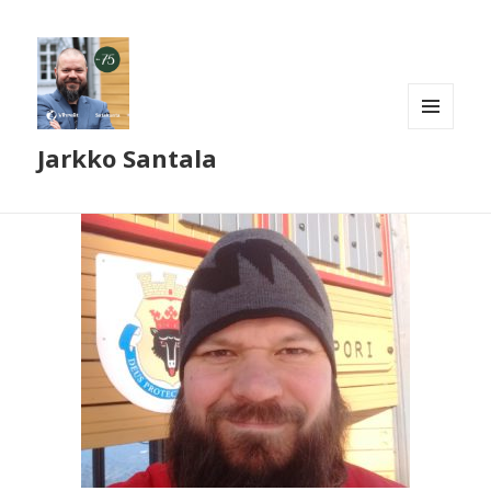
VALIKKO
Jarkko Santala
JA
VIMPAIMET