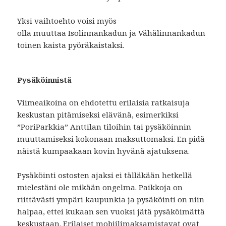
Yksi vaihtoehto voisi myös
olla muuttaa Isolinnankadun ja Vähälinnankadun
toinen kaista pyöräkaistaksi.
Pysäköinnistä
Viimeaikoina on ehdotettu erilaisia ratkaisuja
keskustan pitämiseksi elävänä, esimerkiksi
”PoriParkkia” Anttilan tiloihin tai pysäköinnin
muuttamiseksi kokonaan maksuttomaksi. En pidä
näistä kumpaakaan kovin hyvänä ajatuksena.
Pysäköinti ostosten ajaksi ei tälläkään hetkellä
mielestäni ole mikään ongelma. Paikkoja on
riittävästi ympäri kaupunkia ja pysäköinti on niin
halpaa, ettei kukaan sen vuoksi jätä pysäköimättä
keskustaan. Erilaiset mobiilimaksamistavat ovat