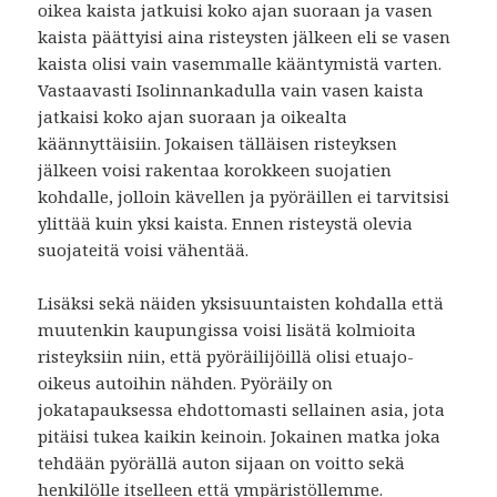
oikea kaista jatkuisi koko ajan suoraan ja vasen
kaista päättyisi aina risteysten jälkeen eli se vasen
kaista olisi vain vasemmalle kääntymistä varten.
Vastaavasti Isolinnankadulla vain vasen kaista
jatkaisi koko ajan suoraan ja oikealta
käännyttäisiin. Jokaisen tälläisen risteyksen
jälkeen voisi rakentaa korokkeen suojatien
kohdalle, jolloin kävellen ja pyöräillen ei tarvitsisi
ylittää kuin yksi kaista. Ennen risteystä olevia
suojateitä voisi vähentää.
Lisäksi sekä näiden yksisuuntaisten kohdalla että
muutenkin kaupungissa voisi lisätä kolmioita
risteyksiin niin, että pyöräilijöillä olisi etuajo-
oikeus autoihin nähden. Pyöräily on
jokatapauksessa ehdottomasti sellainen asia, jota
pitäisi tukea kaikin keinoin. Jokainen matka joka
tehdään pyörällä auton sijaan on voitto sekä
henkilölle itselleen että ympäristöllemme.