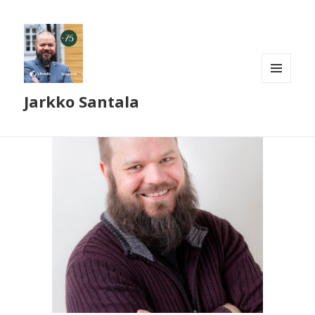
VALIKKO
Jarkko Santala
JA
VIMPAIMET